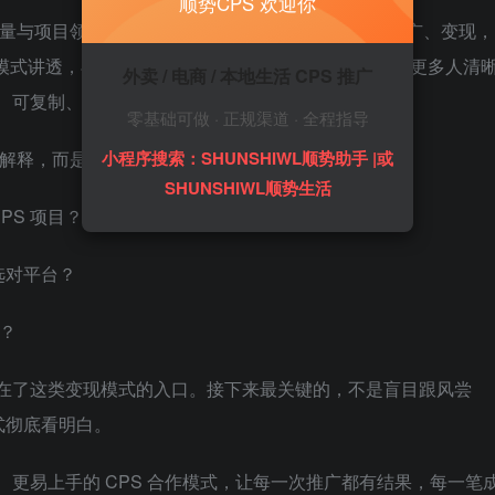
顺势CPS 欢迎你
是流量与项目领域的核心关键词。很多新手接触副业、推广、变现，
S 模式讲透，再结合顺势 CPS 的实际应用场景，就能让更多人清
外卖 / 电商 / 本地生活 CPS 推广
地、可复制、可长期做的变现逻辑。
零基础可做 · 正规渠道 · 全程指导
小程序搜索：SHUNSHIWL顺势助手 |或
词解释，而是要帮你看懂背后的逻辑：
SHUNSHIWL顺势生活
PS 项目？
选对平台？
式？
站在了这类变现模式的入口。接下来最关键的，不是盲目跟风尝
式彻底看明白。
、更易上手的 CPS 合作模式，让每一次推广都有结果，每一笔