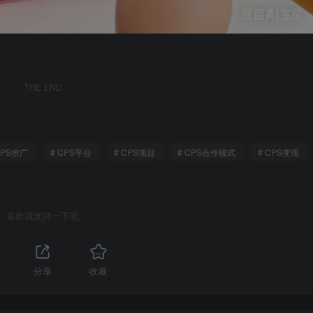
THE END
CPS推广
# CPS平台
# CPS项目
# CPS合作模式
# CPS变现
喜欢就支持一下吧
1
分享
收藏