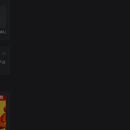
SHUNSHIWL顺势助手_CPS推广变现平台
做 CPS 推广选哪个小程序好？SHUNSHIWL顺势助手好用吗？
SHUNSHIWL 顺势助手微信小程序｜CPS 推广与虚拟权益对接工具
篇
平台