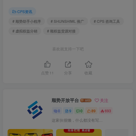
CPS资讯
# 顺势助手小程序
# SHUNSHIWL 推广
# CPS 咨询工具
# 虚拟权益分销
# 顺权益货源对接
喜欢就支持一下吧
点赞
11
分享
收藏
顺势开放平台
关注
0
9
0
89
693
这家伙很懒，什么都没有写...