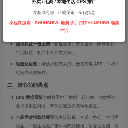
在 CPS 分销与虚拟权益变现赛道，效率与合规决定收益上
外卖 / 电商 / 本地生活 CPS 推广
限。
SHUNSHIWL 顺势助手
聚焦三大核心：
零基础可做 · 正规渠道 · 全程指导
小程序搜索：SHUNSHIWL顺势助手 |或SHUNSHIWL顺势
CPS 咨询与推广管理
：渠道统计、订单跟踪、佣金结算
生活
一目了然；
虚拟权益一键上架
：影视会员、音乐会员、网盘办公、
生活权益、礼品卡全品类支持；
轻量化运营
：微信小程序入口，无需下载 APP，手机即
可完成全部操作。
二、核心功能亮点
CPS 数据看板
实时查看推广数据、转化率、收益明细，
支持多渠道对比，帮你快速放大高转化渠道。
全品类虚拟权益库
覆盖主流影视、音乐、办公、生活类
权益，一键生成推广素材与商品链接，适合朋友圈、社