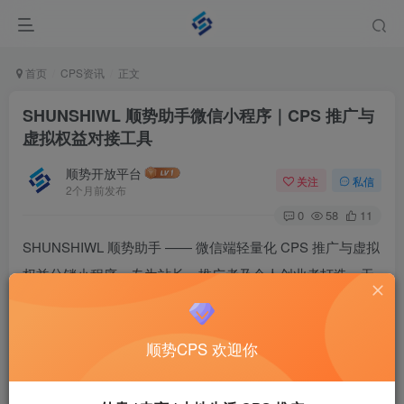
首页
CPS资讯
正文
SHUNSHIWL 顺势助手微信小程序｜CPS 推广与
虚拟权益对接工具
顺势开放平台
关注
私信
2个月前发布
0
58
11
SHUNSHIWL 顺势助手 —— 微信端轻量化 CPS 推广与虚拟
权益分销小程序，专为站长、推广者及个人创业者打造，无
需复杂开发，打开微信即可即用，快速打通 “推广–变现–货
源” 全链路。
顺势CPS 欢迎你
一、顺势助手核心定位