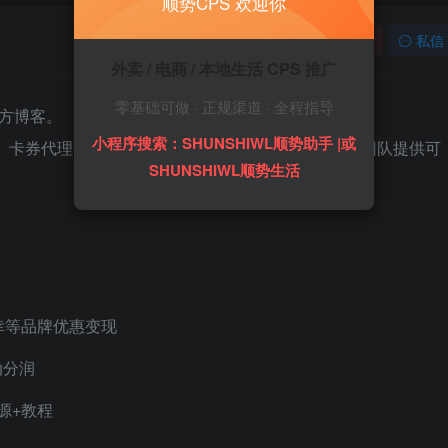
顺势CPS 欢迎你
关注
私信
外卖 / 电商 / 本地生活 CPS 推广
零基础可做 · 正规渠道 · 全程指导
S官方博客。
小程序搜索：SHUNSHIWL顺势助手 |或
惠、卡券代理、全自动货源系统，为个人、副业者、小团队提供可
SHUNSHIWL顺势生活
幸等品牌优惠变现
动分润
源+教程