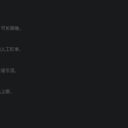
，可长期做。
用人工盯单。
渠道引流。
无上限。