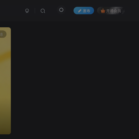
发布
开通会员
8