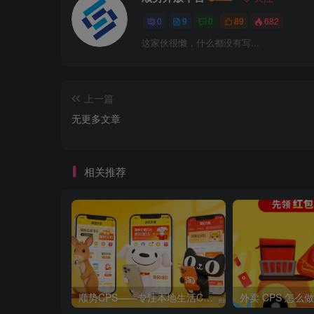
0
9
0
89
682
这家伙很懒，什么都没有写...
上一篇
无更多文章
相关推荐
顺势CPS——专注本地生活CPS变现，长期稳定副业项目