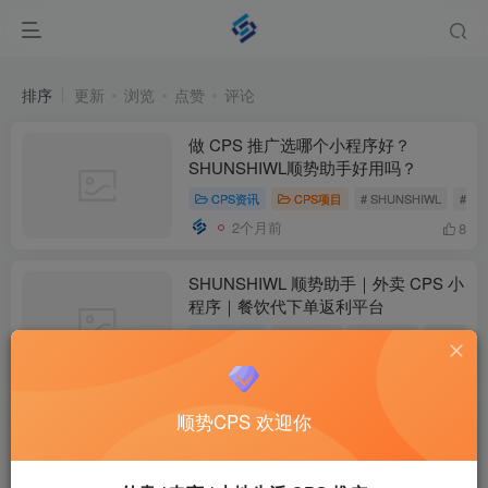
排序
更新
浏览
点赞
评论
做 CPS 推广选哪个小程序好？
SHUNSHIWL顺势助手好用吗？
CPS资讯
CPS项目
# SHUNSHIWL
# S
2个月前
8
SHUNSHIWL 顺势助手｜外卖 CPS 小
程序｜餐饮代下单返利平台
CPS资讯
# 顺势CPS
# 外卖CPS
# SHUNS
2个月前
7
顺势CPS 欢迎你
SHUNSHIWL 顺势助手微信小程序｜
CPS 推广与虚拟权益对接工具
CPS资讯
# 顺势助手小程序
# SHUNSHIWL 