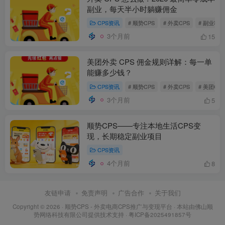
副业，每天半小时躺赚佣金
CPS资讯
# 顺势CPS
# 外卖CPS
# 副业项目
3个月前
15
美团外卖 CPS 佣金规则详解：每一单
能赚多少钱？
CPS资讯
# 顺势CPS
# 外卖CPS
# 美团CPS
3个月前
5
顺势CPS——专注本地生活CPS变
现，长期稳定副业项目
CPS资讯
4个月前
8
友链申请
免责声明
广告合作
关于我们
Copyright © 2026 ·
顺势CPS - 外卖电商CPS推广与变现平台
· 本站由
佛山顺
势网络科技有限公司
提供技术支持 ·
粤ICP备2025491857号