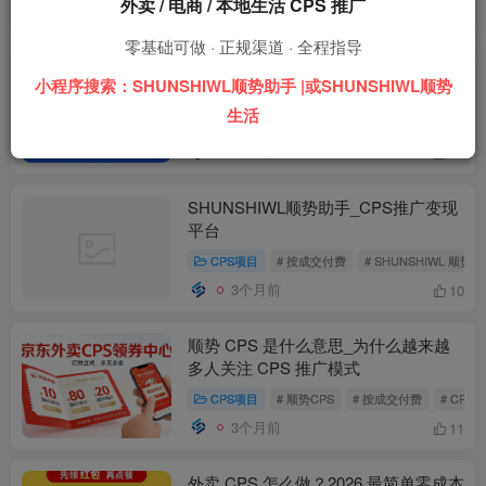
外卖 / 电商 / 本地生活 CPS 推广
2个月前
11
零基础可做 · 正规渠道 · 全程指导
SHUNSHIWL 顺势助手｜佛山顺势网
小程序搜索：SHUNSHIWL顺势助手 |或SHUNSHIWL顺势
络科技旗下全场景流量变现小程序平台
生活
CPS资讯
# SHUNSHIWL
# SHUNSHIWL顺
2个月前
14
SHUNSHIWL顺势助手_CPS推广变现
平台
CPS项目
# 按成交付费
# SHUNSHIWL 顺势
3个月前
10
顺势 CPS 是什么意思_为什么越来越
多人关注 CPS 推广模式
CPS项目
# 顺势CPS
# 按成交付费
# CPS
3个月前
11
外卖 CPS 怎么做？2026 最简单零成本