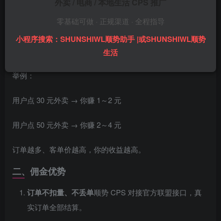
外卖 / 电商 / 本地生活 CPS 推广
佣金 =
用户实际支付金额 × 佣金比例
零基础可做 · 正规渠道 · 全程指导
不同商家、不同订单，佣金比例略有浮动，整体在
3%～8%
小程序搜索：SHUNSHIWL顺势助手 |或SHUNSHIWL顺势
之间。
生活
举例：
用户点 30 元外卖 → 你赚 1～2 元
用户点 50 元外卖 → 你赚 2～4 元
订单越多、客单价越高，你的收益越高。
二、佣金优势
订单不扣量、不丢单
顺势 CPS 对接官方联盟接口，真
实订单全部结算。