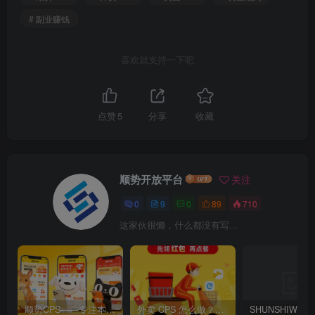
# 副业赚钱
喜欢就支持一下吧
点赞
5
分享
收藏
顺势开放平台
关注
0
9
0
89
710
这家伙很懒，什么都没有写...
顺势CPS——专注本地生活CPS变现，长期稳定副业项目
外卖 CPS 怎么做？2026 最简单零成本副业，每天半小时躺赚佣金