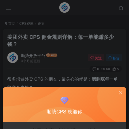
首页
CPS资讯
正文
美团外卖 CPS 佣金规则详解：每一单能赚多少
钱？
顺势开放平台
关注
私信
3个月前更新
0
60
5
很多想做外卖 CPS 的朋友，最关心的就是：
我到底每一单
能赚多少钱？
今天给大家把顺势 CPS 的外卖佣金规则讲清楚，透明、公
开、无套路。
顺势CPS 欢迎你
一、外卖 CPS 佣金怎么算？