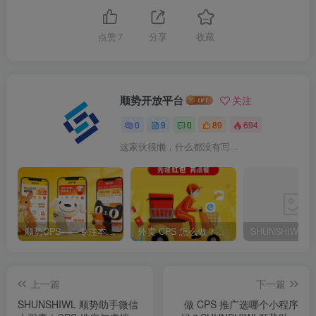
点赞
7
分享
收藏
顺势开放平台
关注
0
9
0
89
694
这家伙很懒，什么都没有写...
顺势CPS——专注本地生活CPS变现，长期稳定副业项目
外卖 CPS 怎么做？2026 最简单零成本副业，每天半小时躺赚佣金
上一篇
下一篇
SHUNSHIWL 顺势助手微信
做 CPS 推广选哪个小程序