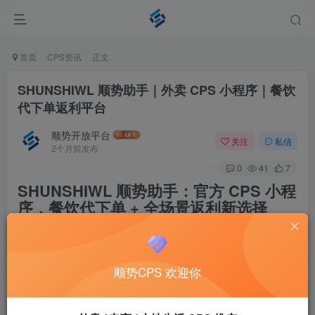
首页
CPS资讯
正文
SHUNSHIWL 顺势助手｜外卖 CPS 小程序｜餐饮
代下单返利平台
顺势开放平台
关注
私信
2个月前发布
0
41
7
SHUNSHIWL 顺势助手：官方 CPS 小程
序，餐饮代下单 + 全场景返利新选择
在私域流量变现与本地生活服务深度融合的今天，一款
稳
定、合规、高佣金、易推广
的 CPS 返利工具，已成为副业
顺势CPS 欢迎你
创业者、代理团队与私域玩家的刚需。
SHUNSHIWL 顺势助
手
，由顺势云官方打造，是聚焦外卖餐饮代下单、电商返利