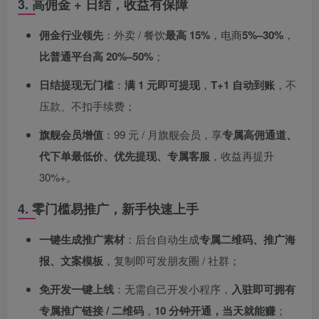
3. 高佣金 + 日结，收益有保障
佣金行业领先
：外卖 / 餐饮
最高 15%
，电商
5%–30%
，
比普通平台高 20%–50%
；
日结提现无门槛
：
满 1 元即可提现
，
T+1 自动到账
，不
压款、不扣手续费；
旗舰会员增值
：99 元 / 月旗舰会员，享
专属高佣通道、
代下单最低价、优先提现、专属客服
，收益再提升
30%+。
4. 零门槛易推广，新手快速上手
一键生成推广素材
：后台自动生成
专属二维码、推广海
报、文案模板
，复制即可发朋友圈 / 社群；
免开发一键上线
：无需自己开发小程序，
入驻即可拥有
专属推广链接 / 二维码
，
10 分钟开通，当天就能赚
；