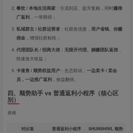
餐饮 / 本地生活商家
：引流到店、提升复购，同时
赚推
广返利
，一举两得；
私域群主 / 社群运营者
：社群发优惠，
用户省钱、你赚
佣金
，增强社群粘性；
代理团队长 / 招商大佬
：
无限开代理、躺赚团队返佣
，
快速放大收益；
卡速售 / 顺势权益用户
：生态联动，
一边卖卡 / 卖会
员，一边推广返利
，收益翻倍。
四、顺势助手 vs 普通返利小程序（核心区
别）
表格
对比项
普通返利小程序
SHUNSHIWL 顺势