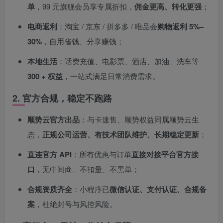
单
，99 元旗舰会员享专属折扣，
佣金更高、转化更强
；
电商返利
：淘宝 / 京东 / 拼多多 / 唯品会
购物返利 5%–
30%
，自用省钱、分享赚钱；
本地生活
：话费充值、电影票、酒店、加油、洗车等
300 + 权益
，一站式满足日常消费需求。
2. 官方合规，稳定不跑路
顺势云官方出品
：与卡速售、顺势权益同属顺势云生
态，
正规公司运营、有技术团队维护、长期稳定更新
；
直连官方 API
：所有优惠与订单
直接对接平台官方接
口
，无中间商、不扣量、不黑单；
合规资质齐全
：小程序已
微信认证、支付认证、合规备
案
，杜绝封号与风控风险。