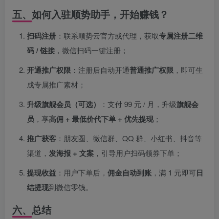
五、如何入驻顺势助手，开始赚钱？
扫码注册
：联系顺势云官方或代理，获取
专属注册二维
码 / 链接
，微信扫码一键注册；
开通推广权限
：注册后自动开通
普通推广权限
，即可生
成专属推广素材；
升级旗舰会员（可选）
：支付 99 元 / 月，升级
旗舰会
员
，享
高佣 + 最低价代下单 + 优先提现
；
推广获客
：朋友圈、微信群、QQ 群、小红书、抖音等
渠道，
发海报 + 文案
，引导用户扫码领券下单；
提现收益
：用户下单后，
佣金自动到账
，满 1 元即可
日
结提现
到微信零钱。
六、总结