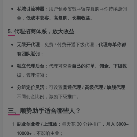
私域引流神器
：用户领券省钱→留存复购→你持续赚佣
金，
低成本获客、高复购、长期收益
。
5. 代理招商体系，放大收益
无限开代理
：免费 / 付费开通下级代理，
代理每单你都
有团队返佣
；
独立代理后台
：代理可查看
自己的订单、佣金、下级数
据
，管理清晰；
分组定价灵活
：可设置
普通代理 / 高级代理 / 旗舰代理
不同佣金比例，激励下级推广。
三、顺势助手适合哪些人？
副业创业者 / 上班族
：每天花 30 分钟推广，
月入 3000–
10000+
，不影响主业；