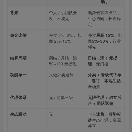
助手
背景
个人 / 小团队开
顺势云官方出品，
发，不稳定
生态协同，长期稳
定
佣金比例
外卖 3%–8%，电
外卖
最高 15%
，电
商 2%–15%
商
5%–30%
，行业
领先
结算周期
周结 / 月结，满
日结，满 1 元提
50–100 元提现
现
，无门槛
功能单一
只做外卖返利
外卖 + 餐饮代下单
+ 电商 + 本地生活
全场景
代理体系
无 / 简单三级
无限代理 + 独立后
台 + 团队返佣
生态联动
无
与
卡速售、顺势权
益
生态打通，资源
共享