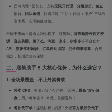
面向代理 / 团队长：支持
无限开代理、分组定价、独立
后台、团队返佣
，快速搭建 “主站 + 代理 + 用户” 三级裂
变体系，实现躺赚收益。
不同于市面上普通返利小程序，顺势助手
背靠顺势云官方资
源
，
直连美团、饿了么、淘宝、京东、拼多多
等平台官方
API，
数据实时同步、订单自动追踪、佣金精准结算
，合规
稳定，长期运营有保障。
二、顺势助手 5 大核心优势，为什么选它？
1. 全场景覆盖，不止外卖餐饮
外卖 CPS
：美团 / 饿了么红包 + 返利，
最高 15% 佣
金
，用户每单省 3–10 元，你赚返利；
餐饮代下单
：连锁快餐 / 奶茶 / 火锅
官方最低价代下