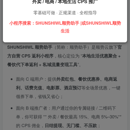
外卖 / 电商 / 本地生活 CPS 推广
与全场景优惠聚合的微信小程序，主打 “用户省钱、推广赚
钱、代理招商” 三重价值，帮你低成本撬动本地生活流量红
零基础可做 · 正规渠道 · 全程指导
利。
小程序搜索：SHUNSHIWL顺势助手 |或SHUNSHIWL顺势
生活
一、顺势助手是什么？官方定位与核心价值
SHUNSHIWL 顺势助手
（简称：顺势助手）是顺势云旗下
官
方自营 CPS 返利小程序
，核心定位为 “
本地生活优惠聚合 +
餐饮代下单返利 + 私域流量变现工具
”。
面向 C 端用户：提供
外卖红包、餐饮优惠券、电商返
利、话费充值、电影票、酒店预订
等全场景优惠，一键
领券下单，省钱又省心；
面向 B 端推广者：用户通过你的专属链接 / 二维码下
单，你可获得 ** 外卖 / 餐饮最高 15%、电商 5%–30%**
的 CPS 佣金，
日结提现、无门槛、不压款
；