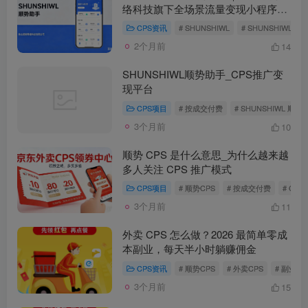
络科技旗下全场景流量变现小程序平
台
CPS资讯
# SHUNSHIWL
# SHUNSHIWL顺
2个月前
14
SHUNSHIWL顺势助手_CPS推广变
现平台
CPS项目
# 按成交付费
# SHUNSHIWL 顺势
3个月前
10
顺势 CPS 是什么意思_为什么越来越
多人关注 CPS 推广模式
CPS项目
# 顺势CPS
# 按成交付费
# CP
3个月前
11
外卖 CPS 怎么做？2026 最简单零成
本副业，每天半小时躺赚佣金
CPS资讯
# 顺势CPS
# 外卖CPS
# 副业项
3个月前
15