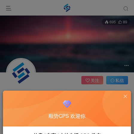
695
89
关注
私信
顺势开放平台
管理员
这家伙很懒，什么都没有写...
顺势CPS 欢迎你
文章
9
收藏
0
评论
0
版块
0
帖子
0
粉丝
0