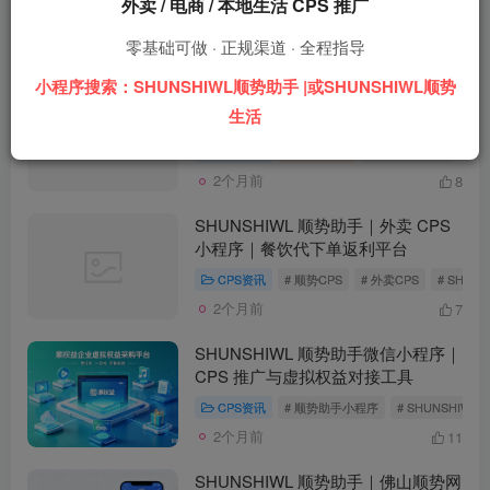
外卖 / 电商 / 本地生活 CPS 推广
零基础可做 · 正规渠道 · 全程指导
发布
排序
9
小程序搜索：SHUNSHIWL顺势助手 |或SHUNSHIWL顺势
做 CPS 推广选哪个小程序好？
生活
SHUNSHIWL顺势助手好用吗？
CPS资讯
CPS项目
# SHUNSHIWL
# 
2个月前
8
SHUNSHIWL 顺势助手｜外卖 CPS
小程序｜餐饮代下单返利平台
CPS资讯
# 顺势CPS
# 外卖CPS
# SHUNS
2个月前
7
SHUNSHIWL 顺势助手微信小程序｜
CPS 推广与虚拟权益对接工具
CPS资讯
# 顺势助手小程序
# SHUNSHIWL 
2个月前
11
SHUNSHIWL 顺势助手｜佛山顺势网