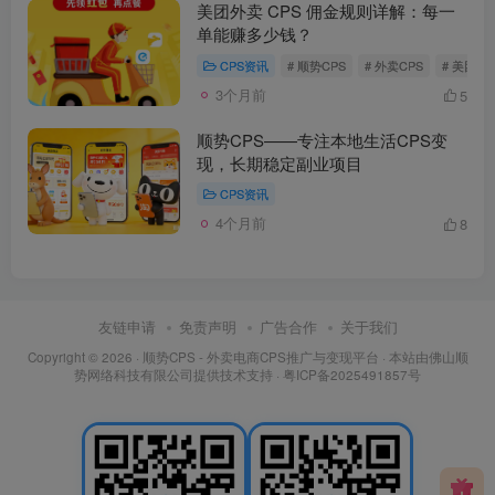
美团外卖 CPS 佣金规则详解：每一
单能赚多少钱？
CPS资讯
# 顺势CPS
# 外卖CPS
# 美团CP
3个月前
5
顺势CPS——专注本地生活CPS变
现，长期稳定副业项目
CPS资讯
4个月前
8
友链申请
免责声明
广告合作
关于我们
Copyright © 2026 ·
顺势CPS - 外卖电商CPS推广与变现平台
· 本站由
佛山顺
势网络科技有限公司
提供技术支持 ·
粤ICP备2025491857号