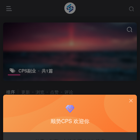
CPS副业
共1篇
排序
更新
浏览
点赞
评论
顺势 CPS 是什么意思_为什么越来越
多人关注 CPS 推广模式
顺势CPS 欢迎你
CPS项目
3个月前
11