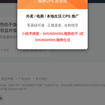
顺势CPS 欢迎你
外卖 / 电商 / 本地生活 CPS 推广
L 顺势助手微信小程序｜
零基础可做 · 正规渠道 · 全程指导
拟权益对接工具
小程序搜索：SHUNSHIWL顺势助手 |或
SHUNSHIWL 顺势助手是面向站长与推广者的微信小程序，专注 CPS 咨询、虚拟权益分销与货源对接，助力快速搭建推广链路、一键上架影视 / 音乐 / 办公 / 生活权益，货源稳定合规，适合个人与团队长...
SHUNSHIWL顺势生活
2个月前
0
58
11
免责声明
广告合作
关于我们
 2026 ·
顺势CPS - 外卖电商CPS推广与变现平台
· 本站由
佛山顺势网络科技有限公司
ICP备2025491857号