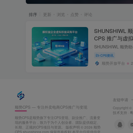
排序
更新
浏览
点赞
评论
SHUNSHIW
CPS 推广与虚
CPS资讯
顺势开放平台
友链申请
顺势CPS — 专注外卖电商CPS推广与变现
Copyright ©
技术支持 ·
粤
顺势CPS是顺势旗下专注CPS变现、副业推广、流量变
现的服务平台，致力于为个人创业者、团队提供稳定、
长期、正规的CPS项目与资源。
版权声明 © 2026 顺势
CPS shunshicps.com 保留所有权利 本平台仅提供信息