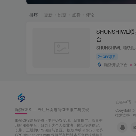
排序
更新
浏览
点赞
评论
SHUNSHIWL
台
CPS项目
顺势开放平台
友链申请
顺势CPS — 专注外卖电商CPS推广与变现
Copyright ©
技术支持 ·
粤
顺势CPS是顺势旗下专注CPS变现、副业推广、流量变
现的服务平台，致力于为个人创业者、团队提供稳定、
长期、正规的CPS项目与资源。
版权声明 © 2026 顺势
CPS shunshicps.com 保留所有权利 本平台仅提供信息