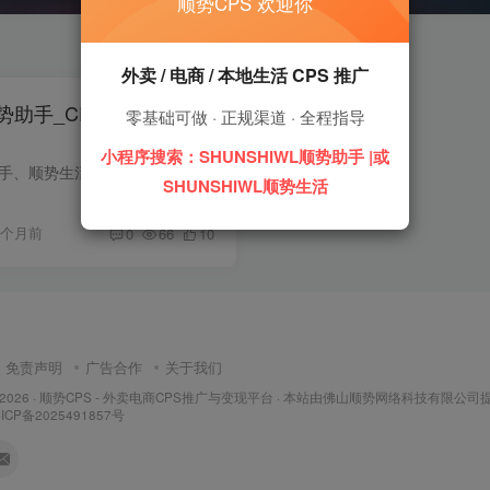
顺势CPS 欢迎你
外卖 / 电商 / 本地生活 CPS 推广
顺势助手_CPS推广变现平
零基础可做 · 正规渠道 · 全程指导
小程序搜索：SHUNSHIWL顺势助手 |或
SHUNSHIWL 顺势助手、顺势生活小程序，专业 CPS 推广变现平台，详解 CPS 推广技巧，整合优质 CPS 项目，新手低门槛上手，按成交付费更稳健。
SHUNSHIWL顺势生活
3个月前
0
66
10
免责声明
广告合作
关于我们
 2026 ·
顺势CPS - 外卖电商CPS推广与变现平台
· 本站由
佛山顺势网络科技有限公司
ICP备2025491857号