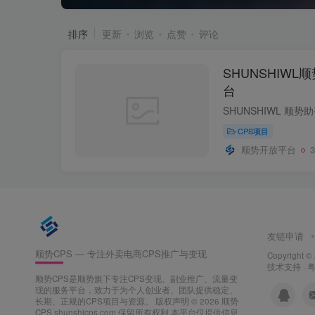
排序
更新
浏览
点赞
评论
SHUNSHIWL
台
CPS项目
顺势开放平台
友链申请
顺势CPS — 专注外卖电商CPS推广与变现
Copyright ©
技术支持 ·
粤
顺势CPS是顺势旗下专注CPS变现、副业推广、流量变
现的服务平台，致力于为个人创业者、团队提供稳定、
长期、正规的CPS项目与资源。
版权声明 © 2026 顺势
CPS shunshicps.com 保留所有权利 本平台仅提供信息