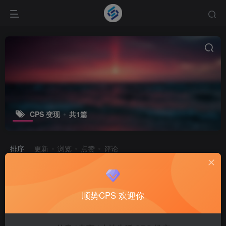
CPS 变现
共1篇
排序
更新
浏览
点赞
评论
SHUNSHIWL顺势助手_CPS推广变现
平台
顺势CPS 欢迎你
CPS项目
3个月前
10