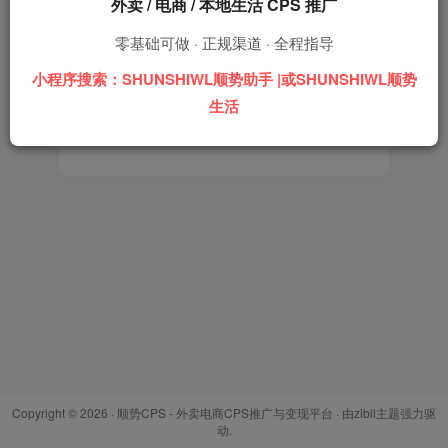
外卖 / 电商 / 本地生活 CPS 推广
登录密码
零基础可做 · 正规渠道 · 全程指导
找回密码
记住登录
小程序搜索：SHUNSHIWL顺势助手 |或SHUNSHIWL顺势
生活
登录
Copyright © 2026 ·
顺势CPS - 外卖电商CPS推广与变现平台
· 由
zibll主题
强力驱
动.