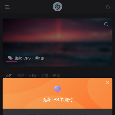
顺势 CPS
共1篇
排序
更新
浏览
点赞
评论
SHUNSHIWL顺势助手_CPS推广变现
平台
顺势CPS 欢迎你
CPS项目
3个月前
10